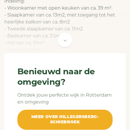
Indeling:
- Woonkamer met open keuken van ca. 39 m².
- Slaapkamer van ca. 13m2, met toegang tot het
heerlijke balkon van ca. 8m2
- Tweede slaapkamer van ca. 11m2.
- Badkamer van ca. 3.5m².
- Hal van ca. 10m².
- Separaat toilet.
- Inpandige berging met wasmachine aansluiting.
- Externe privé bergruimte, bereikbaar via de
Benieuwd naar de
parkeerplaats.
omgeving?
Diverse kenmerken:
- Inventaris/Stoffering: laminaatvloer, verlichting en
Ontdek jouw perfecte wijk in Rotterdam
raambekleding.
en omgeving
- Voorzieningen keuken: kookplaat, afzuigkap,
koel-/vriescombinatie, vaatwasser en combi-
MEER OVER HILLEGERSBERG-
magnetron.
SCHIEBROEK
- Voorzieningen badkamer: inloop douche, wastafel,