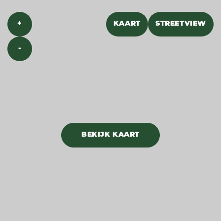
+
KAART
STREETVIEW
-
BEKIJK KAART