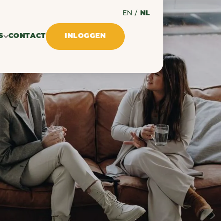
EN
/
NL
S
CONTACT
INLOGGEN
lossen
ingen