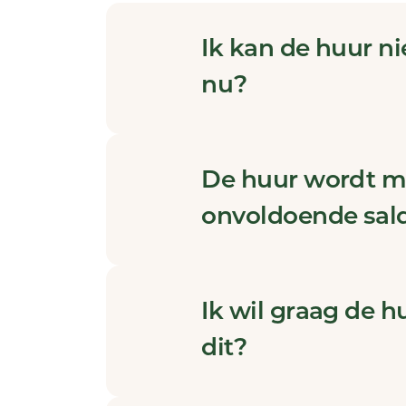
Ik kan de huur ni
nu?
De huur wordt mi
onvoldoende sal
Ik wil graag de h
dit?