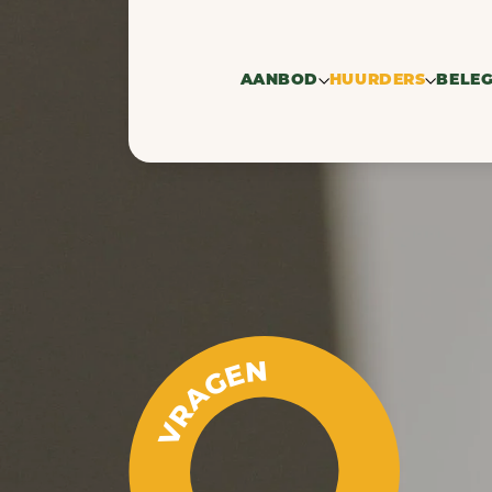
AANBOD
HUURDERS
BELE
Te huur
Zoekprofiel h
Ve
Verhuurd
Zoekers bedrij
Ve
VRAGEN