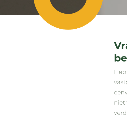
Vr
be
Heb 
vast
eenv
niet
verd