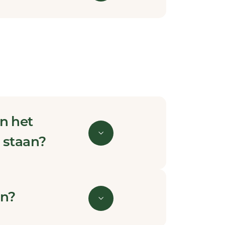
n het
 staan?
en?