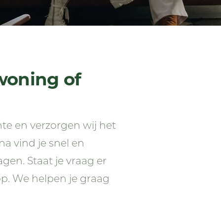
oning of
te en verzorgen wij het
a vind je snel en
en. Staat je vraag er
p. We helpen je graag