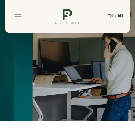
EN
/
NL