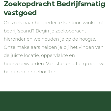
Zoekopdracht Bedrijfsmatig
vastgoed
Op zoek naar het perfecte kantoor, winkel of
bedrijfspand? Begin je zoekopdracht
hieronder en we houden je op de hoogte.
Onze makelaars helpen je bij het vinden van
de juiste locatie, oppervlakte en
huurvoorwaarden. Van startend tot groot - wij
begrijpen de behoeften.