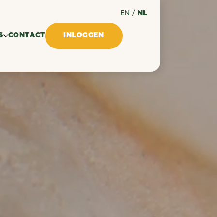
EN
/
NL
S
CONTACT
INLOGGEN
lossen
ingen