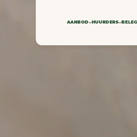
AANBOD
HUURDERS
BELE
Te huur
Zoekprofiel h
Ve
Verhuurd
Zoekers bedrij
Ve