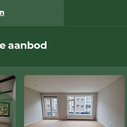
n
we aanbod