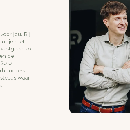
 voor jou. Bij
uur je met
 vastgoed zo
 en de
 2010
erhuurders
 steeds waar
.