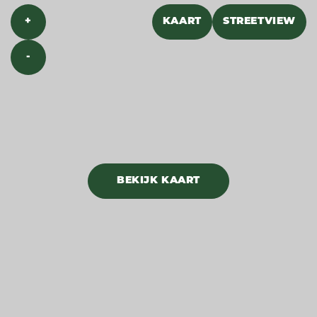
+
KAART
STREETVIEW
-
BEKIJK KAART