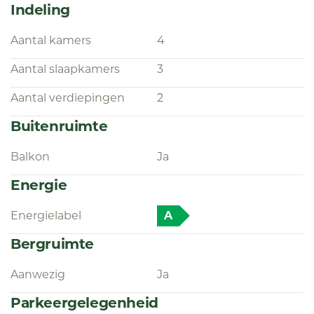
dan via onze software Housapp voor stap door het
Indeling
proces begeleid. Bezichtigingen plannen wij
uitsluitend via dit systeem, zodat iedereen op
Aantal kamers
4
gelijke en duidelijke wijze wordt geholpen.
Aantal slaapkamers
3
Aantal verdiepingen
2
Buitenruimte
Balkon
Ja
Energie
Energielabel
A
Bergruimte
Aanwezig
Ja
Parkeergelegenheid