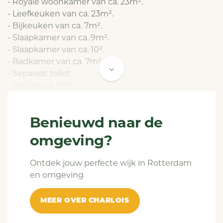
- Royale woonkamer van ca. 23m².
- Leefkeuken van ca. 23m².
- Bijkeuken van ca. 7m².
- Slaapkamer van ca. 9m².
- Slaapkamer van ca. 10².
- Badkamer van ca. 7m².
- Separaat toilet.
- Hal van ca. 5m².
- Tuin van ca. 12m².
- Balkon van ca. 3m².
Benieuwd naar de
Diverse kenmerken:.
omgeving?
- Voorzieningen keuken: Inductiekookplaat,
afzuiger, vaatwasser en combimagnetron.
Ontdek jouw perfecte wijk in Rotterdam
- Voorzieningen badkamer: douche, dubbele
en omgeving
wastafel en design-radiator.
- Verwarmingssysteem: CV-combiketel.
MEER OVER CHARLOIS
- Beglazing: dubbel glas.
- Gratis parkeren.