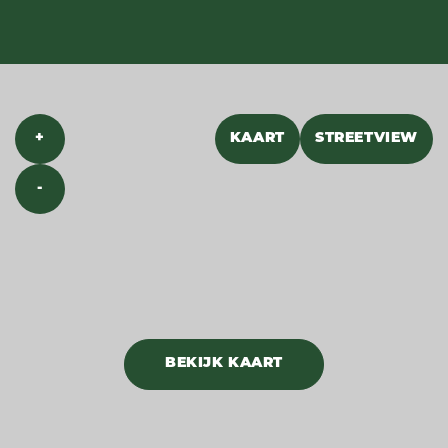
+
KAART
STREETVIEW
-
BEKIJK KAART