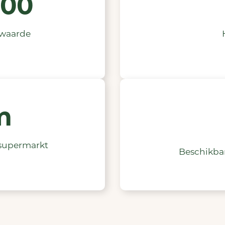
000
waarde
m
 supermarkt
Beschikba