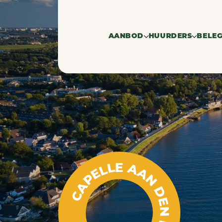
AANBOD
HUURDERS
BELE
Te huur
Zoekprofiel h
Ve
Verhuurd
Zoekers bedrij
Ve
CAPELLE AAN DEN IJSSEL