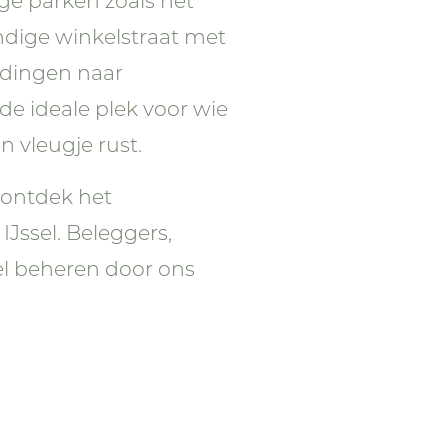
ge parken zoals het
endige winkelstraat met
ndingen naar
e ideale plek voor wie
 vleugje rust.
 ontdek het
Jssel. Beleggers,
sel beheren door ons