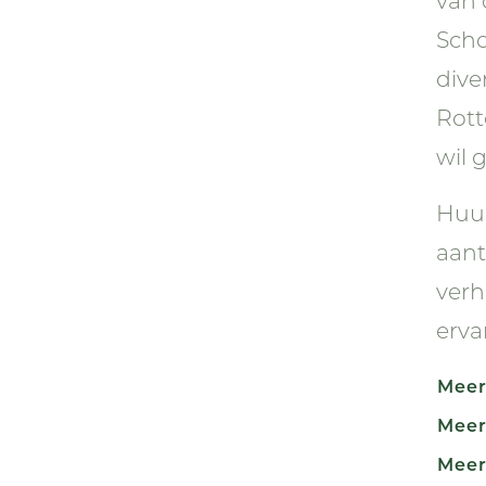
van 
Scho
dive
Rott
wil 
Huur
aant
verh
erva
Meer
Meer
Meer