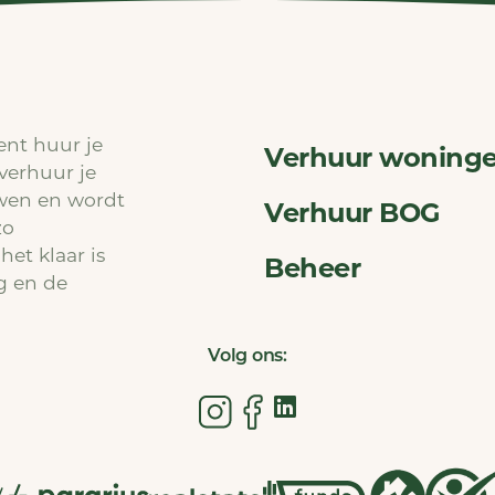
ent huur je
Verhuur woning
verhuur je
wen en wordt
Verhuur BOG
zo
het klaar is
Beheer
g en de
Volg ons: