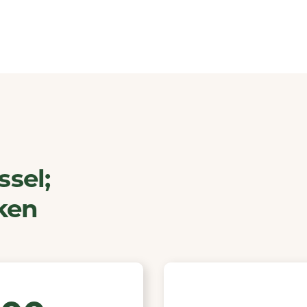
ssel;
eken