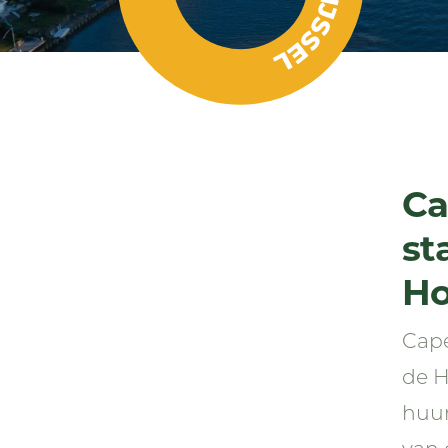
Ca
st
Ho
Cape
de H
huur