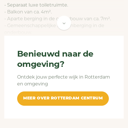
- Separaat luxe toiletruimte.
- Balkon van ca. 4m².
- Aparte berging in de onderbouw van ca. 7m².
- Gemeenschappelijke fietsenberging in de
onderbouw.
Diverse kenmerken:
Benieuwd naar de
- Inventaris/Stoffering: PVC vloer, lampen,
raambekleding en ophangsysteem voor
omgeving?
schilderijen.
- Voorzieningen keuken: inductiekookplaat,
Ontdek jouw perfecte wijk in Rotterdam
afzuigkap, koelkast, vriezer, vaatwasser en combi-
en omgeving
magnetron.
- Voorzieningen badkamer: ligbad, luxe wastafel,
MEER OVER ROTTERDAM CENTRUM
thermostaatkranen, design-radiator en
inbouwspots.
- Verwarmingssysteem: stadsverwarming.
- Beglazing: dubbel glas.