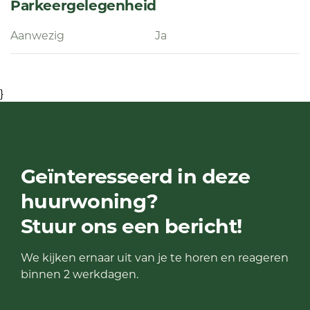
voor uw moeite!
Parkeergelegenheid
Aanwezig
Ja
}
Geïnteresseerd in deze
huurwoning?
Stuur ons een bericht!
We kijken ernaar uit van je te horen en reageren
binnen 2 werkdagen.